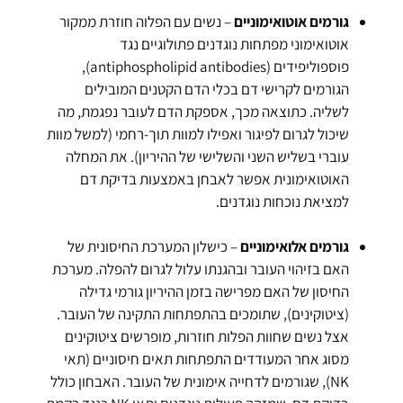
גורמים אוטואימוניים
– נשים עם הפלוה חוזרת ממקור
אוטואימוני מפתחות נוגדנים פתולוגיים נגד
פוספוליפידים (antiphospholipid antibodies),
הגורמים לקרישי דם בכלי הדם הקטנים המובילים
לשליה. כתוצאה מכך, אספקת הדם לעובר נפגמת, מה
שיכול לגרום לפיגור ואפילו למוות תוך-רחמי (למשל מוות
עוברי בשליש השני והשלישי של ההיריון). את המחלה
האוטואימונית אפשר לאבחן באמצעות בדיקת דם
למציאת נוכחות נוגדנים.
גורמים אלואימוניים
– כישלון המערכת החיסונית של
האם בזיהוי העובר ובהגנתו עלול לגרום להפלה. מערכת
החיסון של האם מפרישה בזמן ההיריון גורמי גדילה
(ציטוקינים), שתומכים בהתפתחות התקינה של העובר.
אצל נשים שחוות הפלות חוזרות, מופרשים ציטוקינים
מסוג אחר המעודדים התפתחות תאים חיסוניים (תאי
NK), שגורמים לדחייה אימונית של העובר. האבחון כולל