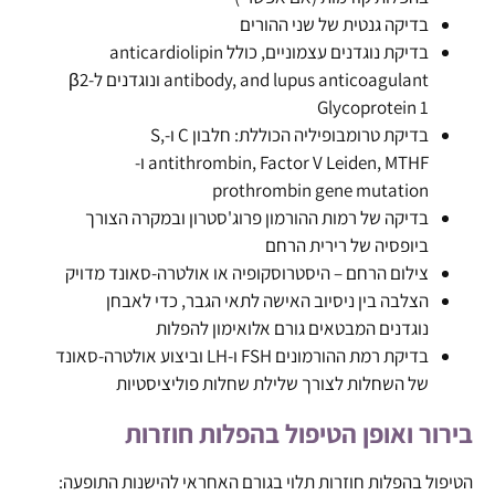
בדיקה גנטית של שני ההורים
בדיקת נוגדנים עצמוניים, כולל anticardiolipin
antibody, and lupus anticoagulant ונוגדנים ל-β2
Glycoprotein 1
בדיקת טרומבופיליה הכוללת: חלבון C ו-S,
antithrombin, Factor V Leiden, MTHF ו-
prothrombin gene mutation
בדיקה של רמות ההורמון פרוג'סטרון ובמקרה הצורך
ביופסיה של רירית הרחם
צילום הרחם – היסטרוסקופיה או אולטרה-סאונד מדויק
הצלבה בין ניסיוב האישה לתאי הגבר, כדי לאבחן
נוגדנים המבטאים גורם אלואימון להפלות
בדיקת רמת ההורמונים FSH ו-LH וביצוע אולטרה-סאונד
של השחלות לצורך שלילת שחלות פוליציסטיות
בירור ואופן הטיפול בהפלות חוזרות
הטיפול בהפלות חוזרות תלוי בגורם האחראי להישנות התופעה: