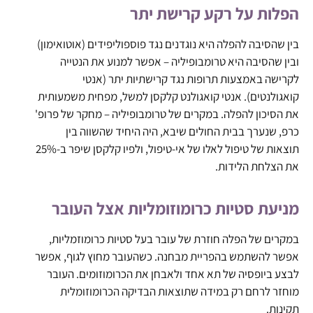
הפלות על רקע קרישת יתר
בין שהסיבה להפלה היא נוגדנים נגד פוספוליפידים (אוטואימון)
ובין שהסיבה היא טרומבופיליה – אפשר למנוע את הנטייה
לקרישה באמצעות תרופות נגד קרישתיות יתר (אנטי
קואגולנטים). אנטי קואגולנט קלקסן למשל, מפחית משמעותית
את הסיכון להפלה. במקרים של טרומבופיליה – מחקר של פרופ'
כרפ, שנערך בבית החולים שיבא, היה היחיד שהשווה בין
תוצאות של טיפול לאלו של אי-טיפול, ולפיו קלקסן שיפר ב-25%
את הצלחת הלידות.
מניעת סטיות כרומוזומליות אצל העובר
במקרים של הפלה חוזרת של עובר בעל סטיות כרומוזמליות,
אפשר להשתמש בהפריית מבחנה. כשהעובר מחוץ לגוף, אפשר
לבצע ביופסיה של תא אחד ולאבחן את הכרומוזומים. העובר
מוחזר לרחם רק במידה שתוצאות הבדיקה הכרומוזומלית
תקינות.