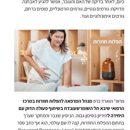
כיום, לאחר בדיקה של האם והעובר, אפשר להגיע לאבחנה
מדויקת: גורמים גנטיים, גורמים הורמונליים, מומים ברחם,
גורמים אימונולוגיים ועוד.
פרופ' הוארד כרפ
מנהל המרפאה להפלות חוזרות במרכז
הרפואי שיבא תל השומר
שעובדת בשיתוף פעולה הדוק עם
היחידה ל
היריון בסיכון גבוה
. הניסיון שצבר והמחקר שערך
בתחום ההפלות החוזרות, קנה לו שם עולמי, הוא אף כתב ספר
בנושא שיצא בשתי מהדורות (Recurrent Pregnancy Loss: