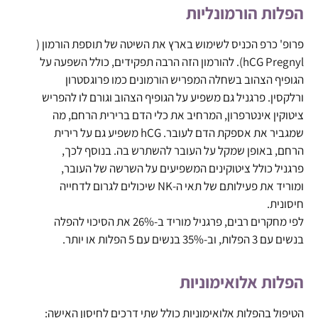
הפלות הורמונליות
פרופ' כרפ הכניס לשימוש בארץ את השיטה של תוספת הורמון (
hCG Pregnyl). להורמון הזה הרבה תפקידים, כולל השפעה על
הגופיף הצהוב בשחלה המפריש הורמונים כמו פרוגסטרון
ורלקסין. פרגניל גם משפיע על הגופיף הצהוב וגורם לו להפריש
ציטוקין אינטרפרון, המרחיב את כלי הדם ברירית הרחם, מה
שמגביר את אספקת הדם לעובר. hCG משפיע גם על רירית
הרחם, באופן שמקל על העובר להשתרש בה. בנוסף לכך,
פרגניל כולל ציטוקינים המשפיעים על השרשה של העובר,
ומוריד את פעילותם של תאי ה-NK שיכולים לגרום לדחייה
חיסונית.
לפי מחקרים רבים, פרגניל מוריד ב-26% את הסיכוי להפלה
בנשים עם 3 הפלות, וב-35% בנשים עם 5 הפלות או יותר.
הפלות אלואימוניות
הטיפול בהפלות אלואימוניות כולל שתי דרכים לחיסון האישה: