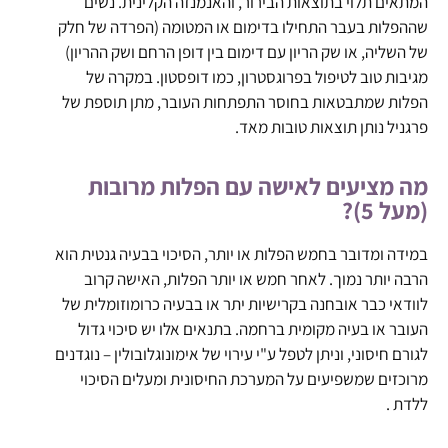
המתאים תלוי בתוצאות הבירור, והאנמנזה הקלינית. נשים
שההפלות בעבר התחילו בדימום או המטומה (הפרדה של חלק
של השליה, או שק הריון עם דימום בין דופן הרחם ושק ההריון)
מגיבות טוב לטיפול בפרוגסטרון, כמו דופסטון. במקרה של
הפלות שמתבטאות בחוסר התפתחות העובר, מתן תוספת של
פרגניל נותן תוצאות טובות מאד.
מה מציעים לאישה עם הפלות מרובות
(מעל 5)?
במידה ומדובר בחמש הפלות או יותר, הסיכוי בבעיה גנטית הוא
הרבה יותר נמוך. לאחר חמש או יותר הפלות, האישה קרוב
לוודאי כבר אובחנה בקרישיות יתר או בבעיה כרומוזומלית של
העובר או בעיה מקומית ברחמה. בתנאים אלו יש סיכוי גדול
לגורם חיסוני, וניתן לטפל ע"י עירוי של אימונוגלובולין – נוגדנים
מרוכזים שמשפיעים על המערכת החיסונית ומעלים הסיכוי
ללדת .