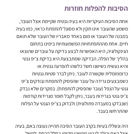
הסיבות להפלות חוזרות
אחת הסיבות העיקריות היא בעיה גנטית שקיימת אצל העובר,
משמע שהעובר אינו תקין ולא מסוגל להתפתח כראוי, כמו בעיה
במבנה של העובר או מום באחד מאבריו של העובר שלא תואם
חיים. אחת מההתפתחויות המשמעותיות בימינו בתחום
הגינקולוגיה, היא האפשרות לבצע בדיקה על עוברים שהוצאו
בהליך של הפלה. הבדיקה שמתבצעת היא בדיקת צ'יפ גנטי
והיא נעשית כשישנו חשד כלשהו להפרעה גנטית או
כרומוזומלית שקשורה לעובר. ניתן לברר סטיות גנטיות
כשמבצעים גרידה על עובר שהפסיק להתפתח ובודקים צ’יפ
גנטי על הנפל (עובר שהפסיק להתפתח). במקרים שלא נבדק
צ’יפ גנטי בגרידות בעבר, ניתן לקבל חומר מגרידות קודמות
(שנבדקו במעבדה פתולוגית) ולבדוק בצ’יפ הגנטי על הפלות
שהתרחשו בעבר.
היה ונשללו בעיות בקרב העובר הסיבה תהייה נעוצה באם, בעיה
אצל האם יכולה לנבוע ממשהו מקומי בחלל הרחם, למשל