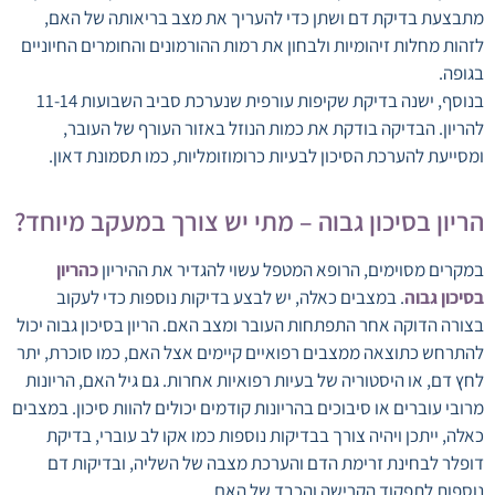
מתבצעת בדיקת דם ושתן כדי להעריך את מצב בריאותה של האם,
לזהות מחלות זיהומיות ולבחון את רמות ההורמונים והחומרים החיוניים
בגופה.
בנוסף, ישנה בדיקת שקיפות עורפית שנערכת סביב השבועות 11-14
להריון. הבדיקה בודקת את כמות הנוזל באזור העורף של העובר,
ומסייעת להערכת הסיכון לבעיות כרומוזומליות, כמו תסמונת דאון.
הריון בסיכון גבוה – מתי יש צורך במעקב מיוחד?
במקרים מסוימים, הרופא המטפל עשוי להגדיר את ההיריון
כהריון
בסיכון גבוה
. במצבים כאלה, יש לבצע בדיקות נוספות כדי לעקוב
בצורה הדוקה אחר התפתחות העובר ומצב האם. הריון בסיכון גבוה יכול
להתרחש כתוצאה ממצבים רפואיים קיימים אצל האם, כמו סוכרת, יתר
לחץ דם, או היסטוריה של בעיות רפואיות אחרות. גם גיל האם, הריונות
מרובי עוברים או סיבוכים בהריונות קודמים יכולים להוות סיכון. במצבים
כאלה, ייתכן ויהיה צורך בבדיקות נוספות כמו אקו לב עוברי, בדיקת
דופלר לבחינת זרימת הדם והערכת מצבה של השליה, ובדיקות דם
נוספות לתפקוד הקרישה והכבד של האם.