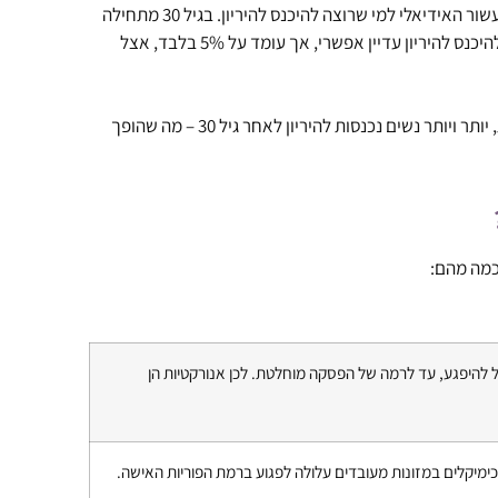
תקופת השיא של פוריות האישה מתרחשת במהלך שנות ה-20 לחייה – זה העשור האידיאלי למי שרוצה להיכנס להיריון. בגיל 30 מתחילה
ירידה הדרגתית בפוריות, ולאחר גיל 35 הדעיכה מואצת אפילו יותר. הסיכוי להיכנס להיריון עדיין אפשרי, אך עומד על 5% בלבד, אצל
בעידן התובעני והעמוס של היום, בשל אילוצי קריירה וקשיים במציאת זוגיות, יותר ויותר נשים נכנסות להיריון לאחר גיל 30 – מה שהופך
 כמה מהם:
ל להיפגע, עד לרמה של הפסקה מוחלטת. לכן אנורקטיות הן
כימיקלים במזונות מעובדים עלולה לפגוע ברמת הפוריות האישה.