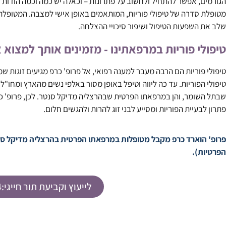
הגורמים, אפשר להתחיל ולחשוב על פתרונות – וכאלה יש כמה וכמה הודות
מטופלת סדרה של טיפולי פוריות, המותאמים באופן אישי למצבה. המטופלת 
שלב את השפעות הטיפול ושיפור סיכויי ההצלחה.
טיפולי פוריות במרפאתינו - מזמינים אותך למצוא 
טיפולי פוריות הם הרבה מעבר למענה רפואי, אל פרופ' כרפ מגיעים זוגות ש
טיפולי הפוריות. עד כה ליווה וטיפל באופן מסור באלפי נשים מהארץ ומחו"
שבתל השומר, והן במרפאתו הפרטית שבהרצליה מדיקל סנטר. לכן, פרופ' כר
פתרון לבעיית הפוריות ומסייע לבני זוג להרות ולהגשים חלום.
פרופ' הוארד כרפ מקבל מטופלות במרפאתו הפרטית בהרצליה מדיקל סנט
הפרטיות).
לייעוץ וקביעת תור חייגי:073-7600084