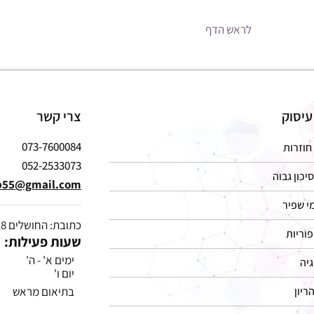
לראש הדף
עיסוק
צרי קשר
073-7600084
חוזרות
052-2533073
סיכון גבוה
p55@gmail.com
י שפיר
כתובת: החושלים 8, הרצליה
פוריות
שעות פעילות:
ימים א' - ה'
גיה
יום ו'
ריון
בתיאום מראש